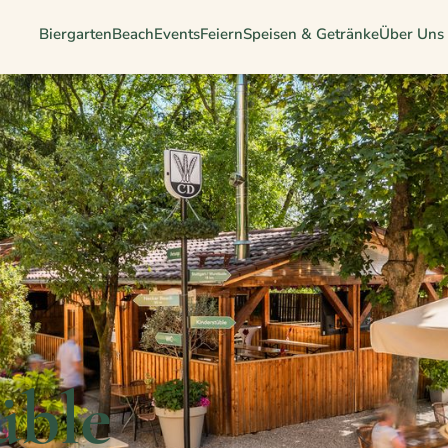
Biergarten
Beach
Events
Feiern
Speisen & Getränke
Über Uns
üble