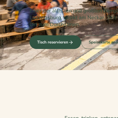
Einer der ältesten und größten Bier
Ludwigsburg, direkt am Neckar. Seit
Ort zum Durchatmen.
Tisch reservieren
Speisekarte an