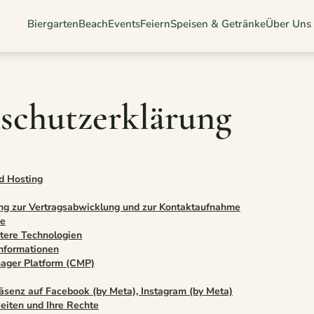
Biergarten
Beach
Events
Feiern
Speisen & Getränke
Über Uns
schutzerklärung
d Hosting
ng zur Vertragsabwicklung und zur Kontaktaufnahme
me
tere Technologien
nformationen
ager Platform (CMP)
äsenz auf Facebook (by Meta), Instagram (by Meta)
eiten und Ihre Rechte