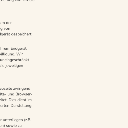
 um den
ng von
dgerät gespeichert
 Ihrem Endgerät
willigung. Wir
t uneingeschränkt
die jeweiligen
ebseite zwingend
räte- und Browser-
tet. Dies dient im
erten Darstellung
 unterliegen (z.B.
en) sowie zu