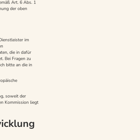
emäß Art. 6 Abs. 1
ichung der oben
ienstleister im
en
ten, die in dafür
t. Bei Fragen zu
h bitte an die in
ropäische
g, soweit der
chen Kommission liegt
icklung