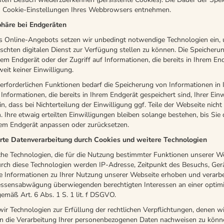
en Cookie-Einstellungen Ihres Webbrowsers entnehmen.
phäre bei Endgeräten
s Online-Angebots setzen wir unbedingt notwendige Technologien ein,
chten digitalen Dienst zur Verfügung stellen zu können. Die Speicheru
rem Endgerät oder der Zugriff auf Informationen, die bereits in Ihrem En
eit keiner Einwilligung.
 erforderlichen Funktionen bedarf die Speicherung von Informationen in
 Informationen, die bereits in Ihrem Endgerät gespeichert sind, Ihrer Ein
n, dass bei Nichterteilung der Einwilligung ggf. Teile der Webseite nich
 Ihre etwaig erteilten Einwilligungen bleiben solange bestehen, bis Sie 
rem Endgerät anpassen oder zurücksetzen.
rte Datenverarbeitung durch Cookies und weitere Technologien
he Technologien, die für die Nutzung bestimmter Funktionen unserer W
Durch diese Technologien werden IP-Adresse, Zeitpunkt des Besuchs, Ge
 Informationen zu Ihrer Nutzung unserer Webseite erhoben und verarbei
essensabwägung überwiegenden berechtigten Interessen an einer optimi
mäß Art. 6 Abs. 1 S. 1 lit. f DSGVO.
 Technologien zur Erfüllung der rechtlichen Verpflichtungen, denen wir
in die Verarbeitung Ihrer personenbezogenen Daten nachweisen zu könn