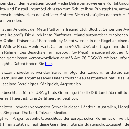
en durch den jeweiligen Social Media Betreiber sowie eine Kontaktmögl
hte und Einstellungsmöglichkeiten zum Schutz Ihrer Privatsphäre, entn
tenschutzhinweisen der Anbieter. Sollten Sie diesbezüglich dennoch Hilf
 uns wenden.
)
ist ein Angebot der Meta Platforms Ireland Ltd., Block J, Serpentine Av
orms Ireland“). Die durch Meta Platforms Ireland automatisch erhobenen
r Online-Präsenz auf Facebook (by Meta) werden in der Regel an einen 
01 Willow Road, Menlo Park, California 94025, USA übertragen und dort 
im Rahmen des Besuchs einer Facebook (by Meta) Fanpage erfolgt auf G
hen gemeinsam Verantwortlichen gemäß Art. 26 DSGVO. Weitere Infor
nsights-Daten) finden Sie
hier
.
r sitzen und/oder verwenden Server in folgenden Ländern, für die die Eu
eschluss ein angemessenes Datenschutzniveau festgestellt hat: Brasili
useeland, Vereinigtes Königreich, Argentinien.
beschluss für die USA gilt als Grundlage für die Drittlandsübermittlun
r zertifiziert ist. Eine Zertifizierung liegt vor.
r sitzen und/oder verwenden Server in diesen Ländern: Australien, Hongk
a, Singapur, Thailand, Taiwan, Mexiko.
iegt kein Angemessenheitsbeschluss der Europäischen Kommission vor. 
ihnen stützt sich auf diese Garantien: Standarddatenschutzklauseln d