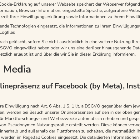
ookie-Erklärung auf unserer Webseite speichert der Webserver folgend
ormation, Browser-Information, eingestellte Sprache, aufgerufene Webs
eit Ihrer Einwilligungserklärung sowie Informationen zu Ihrem Einwill
de Technologien eingesetzt, die Informationen zu Ihrem Einwilligungsv
Logfiles
ach gelöscht, sofern Sie nicht ausdrücklich in eine weitere Nutzung Ihr
 a DSGVO eingewilligt haben oder wir uns eine darüber hinausgehende D
etzlich erlaubt ist und über die wir Sie in dieser Erklärung informieren.
l Media
inepräsenz auf Facebook (by Meta), Ins
hre Einwilligung nach Art. 6 Abs. 1 S. 1 lit. a DSGVO gegenüber dem jew
aben, werden bei Besuch unserer Onlinepräsenzen auf den in der oben ge
für Marktforschungs- und Werbezwecke automatisch erhoben und gespei
on Pseudonymen Nutzungsprofile erstellt werden. Diese können verw
innerhalb und außerhalb der Plattformen zu schalten, die mutmaßlich I
 werden im Regelfall Cookies eingesetzt. Die detaillierten Informationen