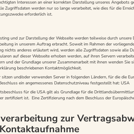
chtigten Interessen an einer korrekten Darstellung unseres Angebots g
lle Zugriffsdaten werden nur so lange verarbeitet, wie dies für die Erre
ungszwecke erforderlich ist.
ting und zur Darstellung der Webseite werden teilweise durch unsere D
beitung in unserem Auftrag erbracht. Soweit im Rahmen der vorliegend
g nichts anderes erläutert wird, werden alle Zugriffsdaten sowie alle Da
aren auf dieser Webseite erhoben werden, auf ihren Servern verarbeite
ern und der Grundlage unserer Zusammenarbeit mit ihnen wenden Sie sic
rklärung beschriebenen Kontaktmöglichkeit.
r sitzen und/oder verwenden Server in folgenden Ländern, für die die Eu
eschluss ein angemessenes Datenschutzniveau festgestellt hat: USA
beschluss für die USA gilt als Grundlage für die Drittlandsübermittlun
ter zertifiziert ist. Eine Zertifizierung nach dem Beschluss der Europäis
nverarbeitung zur Vertragsabw
 Kontaktaufnahme