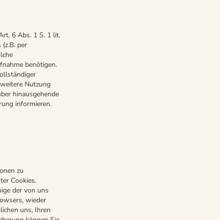
 6 Abs. 1 S. 1 lit.
(z.B. per
olche
aufnahme benötigen.
ollständiger
e weitere Nutzung
rüber hinausgehende
rung informieren.
ionen zu
ter Cookies.
nige der von uns
rowsers, wieder
lichen uns, Ihren
icherung können Sie