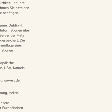
ichkeit und Ihre
ehmen Sie bitte den
e benötigen,
enue, Dublin 4,
 Informationen über
Server der Meta
gespeichert. Die
rundlage einer
mationen
ropäische
en, USA, Kanada,
g, soweit der
ong, Indien,
Unsere
er Europäischen