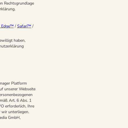
gen Rechtsgrundlage
rklärung.
t Edge™
/
Safari™
/
willigt haben,
chutzerklärung
nager Platform
auf unserer Webseite
 personenbezogenen
emäß Art. 6 Abs. 1
O erforderlich, Ihre
wir unterliegen.
Media GmbH,