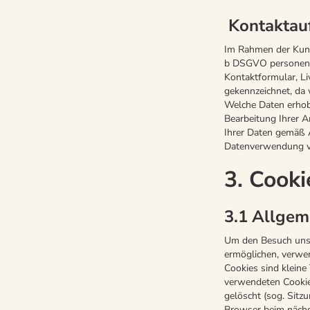
Kontaktau
Im Rahmen der Kund
b DSGVO personenbe
Kontaktformular, Liv
gekennzeichnet, da 
Welche Daten erhobe
Bearbeitung Ihrer A
Ihrer Daten gemäß A
Datenverwendung vor
3. Cook
3.1 Allgem
Um den Besuch unse
ermöglichen, verwen
Cookies sind kleine
verwendeten Cookie
gelöscht (sog. Sitz
Browser beim nächs