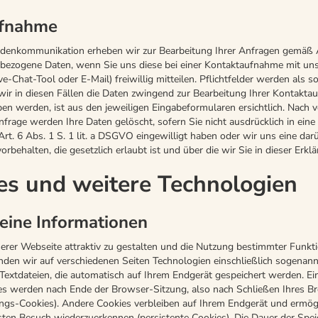
fnahme
enkommunikation erheben wir zur Bearbeitung Ihrer Anfragen gemäß Art.
zogene Daten, wenn Sie uns diese bei einer Kontaktaufnahme mit uns 
e-Chat-Tool oder E-Mail) freiwillig mitteilen. Pflichtfelder werden als s
wir in diesen Fällen die Daten zwingend zur Bearbeitung Ihrer Kontakt
n werden, ist aus den jeweiligen Eingabeformularen ersichtlich. Nach v
nfrage werden Ihre Daten gelöscht, sofern Sie nicht ausdrücklich in ein
rt. 6 Abs. 1 S. 1 lit. a DSGVO eingewilligt haben oder wir uns eine da
behalten, die gesetzlich erlaubt ist und über die wir Sie in dieser Erklä
ies und weitere Technologien
eine Informationen
rer Webseite attraktiv zu gestalten und die Nutzung bestimmter Funkt
den wir auf verschiedenen Seiten Technologien einschließlich sogenann
 Textdateien, die automatisch auf Ihrem Endgerät gespeichert werden. Ei
s werden nach Ende der Browser-Sitzung, also nach Schließen Ihres B
ungs-Cookies). Andere Cookies verbleiben auf Ihrem Endgerät und ermög
ten Besuch wiederzuerkennen (persistente Cookies). Die Dauer der Spe