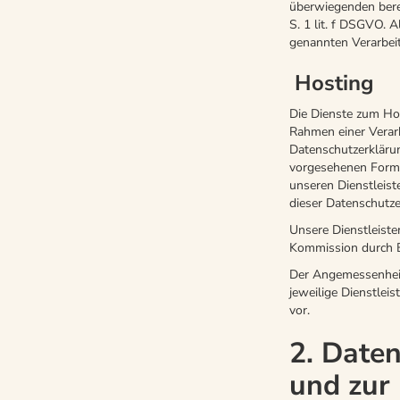
überwiegenden bere
S. 1 lit. f DSGVO. A
genannten Verarbeit
Hosting
Die Dienste zum Hos
Rahmen einer Verar
Datenschutzerklärun
vorgesehenen Formul
unseren Dienstleist
dieser Datenschutze
Unsere Dienstleiste
Kommission durch B
Der Angemessenheits
jeweilige Dienstleis
vor.
2. Date
und zur