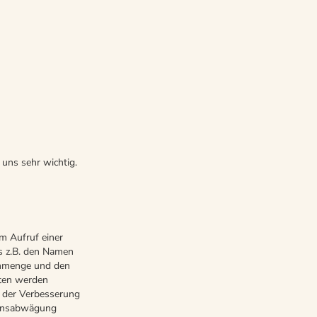
 uns sehr wichtig.
m Aufruf einer
as z.B. den Namen
tenmenge und den
aten werden
e der Verbesserung
sensabwägung