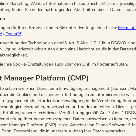
ne-Marketing. Weitere Informationen hierzu einschließlich der jeweili
eitung finden Sie in den nachfolgenden Abschnitten dieser Datenschutze
gen
ungen für Ihren Browser finden Sie unter den folgenden Links:
Microsof
™
/
Opera™
erwendung der Technologien gemäß Art. 6 Abs. 1 S. 1 lit. a DSGVO einge
willigung jederzeit widerrufen durch eine Nachricht an die in der Datens
aktmöglichkeit.
ie Ihre Cookie-Einstellungen auch über den Link im Footer aufrufen.
t Manager Platform (CMP)
te setzen wir einen Dienst zum Einwilligungsmanagement („Consent Ma
 über die Cookies und die anderen Technologien zu informieren, die wir 
re gegebenenfalls erforderliche Einwilligung in die Verarbeitung Ihrer
echnologien einzuholen, zu verwalten und zu dokumentieren. Dies ist g
ur Erfüllung unserer rechtlichen Verpflichtung gemäß Art. 7 Abs. 1 DSGV
 Verarbeitung Ihrer personenbezogenen Daten nachweisen zu können, der 
nsent Manager Platform (CMP) ist ein Angebot von Papoo Software & 
 Bonn, Deutschland, die in unserem Auftrag Ihre Daten verarbeitet.