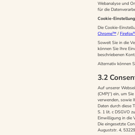
Webanalyse und Onli
für die Datenverarb
Cookie-Einstellun
Die Cookie-Einstell
Chrome™
/
Firefox
Soweit Sie in die V
können Sie Ihre Ein
beschriebenen Kont
Alternativ können S
3.2 Consen
Auf unserer Websei
(CMP)“) ein, um Sie
verwenden, sowie Ih
Daten durch diese T
S. 1 lit. c DSGVO z
Einwilligung in die
Die eingesetzte Co
Auguststr. 4, 53229