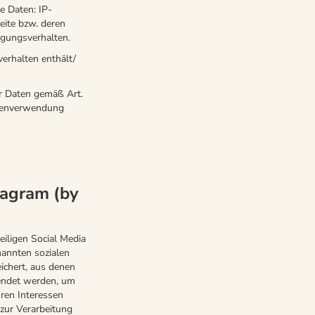
e Daten: IP-
eite bzw. deren
igungsverhalten.
erhalten enthält/
er Daten gemäß Art.
atenverwendung
tagram (by
eiligen Social Media
nannten sozialen
chert, aus denen
endet werden, um
hren Interessen
 zur Verarbeitung